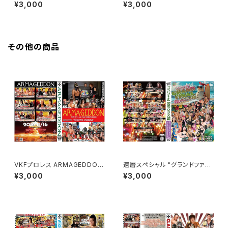
ナル" 聖夜のクリスマス大決戦
スペシャル VKF 17周年記念大
¥3,000
¥3,000
会 WRESTLE NANIWA 2024
その他の商品
VKFプロレス ARMAGEDDON
還暦スペシャル "グランドファイ
2019
ナル" 聖夜のクリスマス大決戦
¥3,000
¥3,000