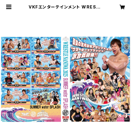
VKFエンターテインメント WRESTL
E NANIWA 2025 18周年大会 SU
MMER water SPLASH | VKFエ
ンターテインメント