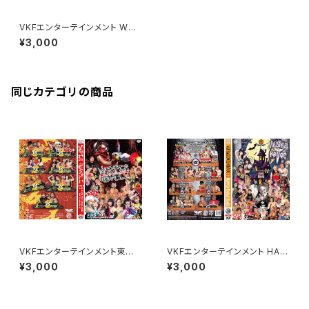
VKFエンターテインメント WRE
STLE NANIWA 2025 18周年
¥3,000
大会 SUMMER water SPLAS
H
同じカテゴリの商品
VKFエンターテインメント東京
VKFエンターテインメント HAL
大会 YouTube収録テーピング
LOWEEN HAVOC 2025（ハロ
¥3,000
¥3,000
マッチ "SUPER RUMBLE 202
ウィン ハボック）
5" TOKYO SQUARE In Itaba
shi