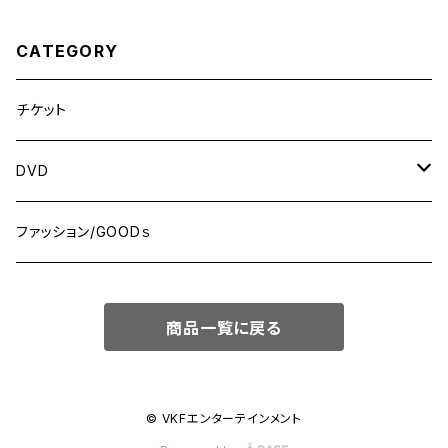
CATEGORY
チケット
DVD
MONDAY NIGHT ”Brawl”! シリーズ
ファッション/GOODｓ
WRESTLE NANIWA シリーズ
商品一覧に戻る
© VKFエンターテインメント