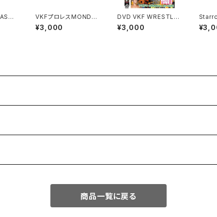
ASH
VKFプロレスMONDAY
DVD VKF WRESTLE
Starr
ons 2
NIGHT ”Brawl”! VOL
NANIWA "This is WR
¥3,000
¥3,000
¥3,
9
ESTLE NANIWA TO
UR's"
商品一覧に戻る