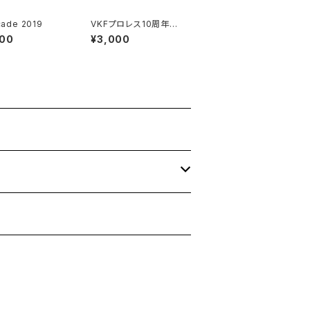
cade 2019
VKFプロレス10周年大
会 WRESTLE NANIW
000
¥3,000
A 2017