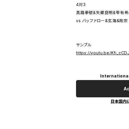
4対3
真霜拳號&矢郷良明&雫有希
vs バッファロー&玄海&政宗
サンプル
https://youtu.be/Kfi_cCD
Internationa
Ad
日本国内