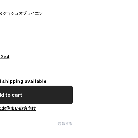
&ジョシュオブライエン
J3v4
l shipping available
d to cart
にお住まいの方向け
通報する