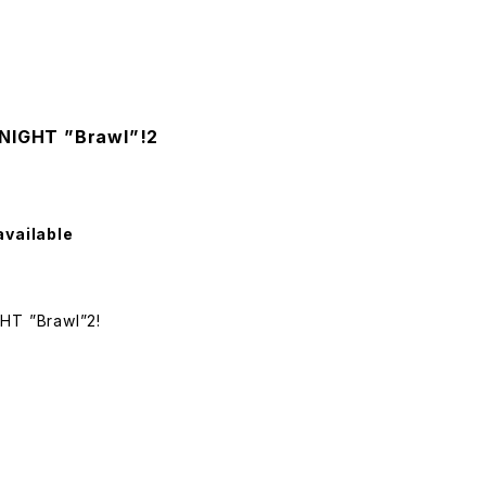
GHT ”Brawl”!2
available
T ”Brawl”2!