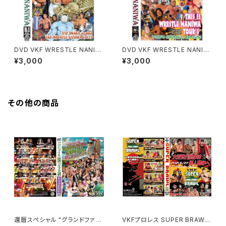
DVD VKF WRESTLE NANIW
DVD VKF WRESTLE NANIW
A Vol:13
A "This is WRESTLE NANI
¥3,000
¥3,000
WA TOUR's"
その他の商品
還暦スペシャル "グランドファイ
VKFプロレス SUPER BRAWL