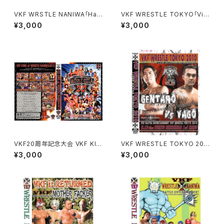
VKF WRSTLE NANIWA｢Hall
VKF WRESTLE TOKYO「Viv
oween havoc」
a la revolution!」
¥3,000
¥3,000
VKF20周年記念大会 VKF KIN
VKF WRESTLE TOKYO 201
G of WRESTLE NANIWA 20
0
¥3,000
¥3,000
12