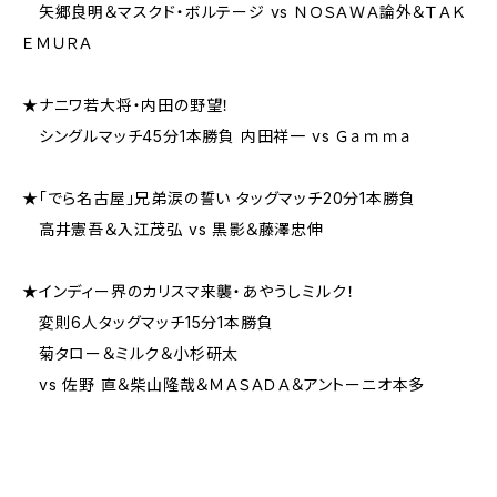
矢郷良明＆マスクド・ボルテージ vs ＮＯＳＡＷＡ論外＆ＴＡＫ
ＥＭＵＲＡ
★ナニワ若大将・内田の野望！
シングルマッチ45分1本勝負 内田祥一 vs Ｇａｍｍａ
★「でら名古屋」兄弟涙の誓い タッグマッチ20分1本勝負
高井憲吾＆入江茂弘 vs 黒影＆藤澤忠伸
★インディー界のカリスマ来襲・あやうしミルク！
変則6人タッグマッチ15分1本勝負
菊タロー＆ミルク＆小杉研太
vs 佐野 直＆柴山隆哉＆ＭＡＳＡＤＡ＆アントーニオ本多