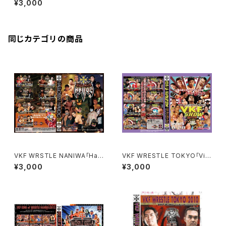
¥3,000
同じカテゴリの商品
VKF WRSTLE NANIWA｢Hall
VKF WRESTLE TOKYO「Viv
oween havoc」
a la revolution!」
¥3,000
¥3,000