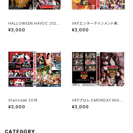
HALLOWEEN HAVOC 2023
VKFエンターテインメント東京
（ハロウィン ハボック）
大会 YouTube収録テーピング
¥3,000
¥3,000
マッチ "SUPER RUMBLE 202
5" TOKYO SQUARE In Itaba
shi
Starrcade 2019
VKFプロレスMONDAY NIGH
T ”Brawl”! VOL6
¥3,000
¥3,000
CATEGORY