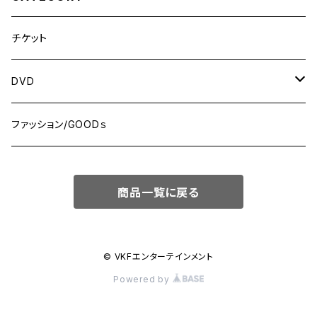
チケット
DVD
MONDAY NIGHT ”Brawl”! シリーズ
ファッション/GOODｓ
WRESTLE NANIWA シリーズ
商品一覧に戻る
© VKFエンターテインメント
Powered by