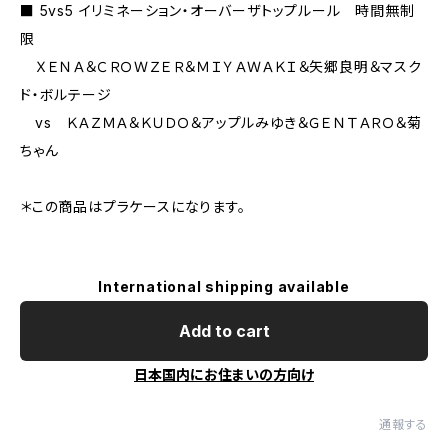
■ 5vs5 イリミネーション・オーバーザトップルール 時間無制
限
ＸＥＮＡ＆ＣＲＯＷＺＥＲ＆ＭＩＹＡＷＡＫＩ＆矢郷良明＆マスク
ド・ボルテージ
vs ＫＡＺＭＡ＆ＫＵＤＯ＆アップルみゆき＆ＧＥＮＴＡＲＯ＆菊
ちゃん
＊この商品はプラケースになります。
International shipping available
Add to cart
日本国内にお住まいの方向け
通報する