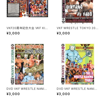
VKF20周年記念大会 VKF KIN
VKF WRESTLE TOKYO 201
G of WRESTLE NANIWA 20
0
¥3,000
¥3,000
12
DVD VKF WRESTLE NANIW
DVD VKF WRESTLE NANIW
A Vol:13
A "This is WRESTLE NANI
¥3,000
¥3,000
WA TOUR's"