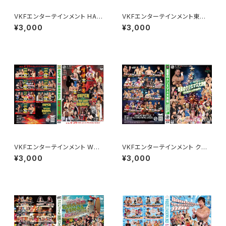
VKFエンターテインメント HAL
VKFエンターテインメント東京
LOWEEN HAVOC 2025（ハロ
大会 YouTube収録テーピング
¥3,000
¥3,000
ウィン ハボック）
マッチ "SUPER RUMBLE 202
5" TOKYO SQUARE In Itaba
shi
VKFエンターテインメント WRE
VKFエンターテインメント クリ
STLE NANIWA 2026
スマス聖夜の大決戦！
¥3,000
¥3,000