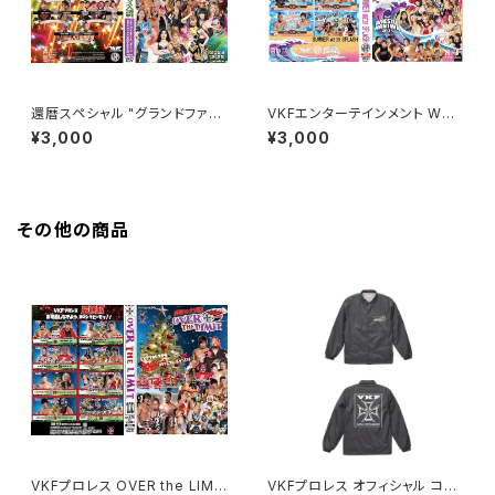
還暦スペシャル "グランドファイ
VKFエンターテインメント WRE
ナル" 聖夜のクリスマス大決戦
STLE NANIWA 2025 18周年
¥3,000
¥3,000
大会 SUMMER water SPLAS
H
その他の商品
VKFプロレス OVER the LIMI
VKFプロレス オフィシャル コー