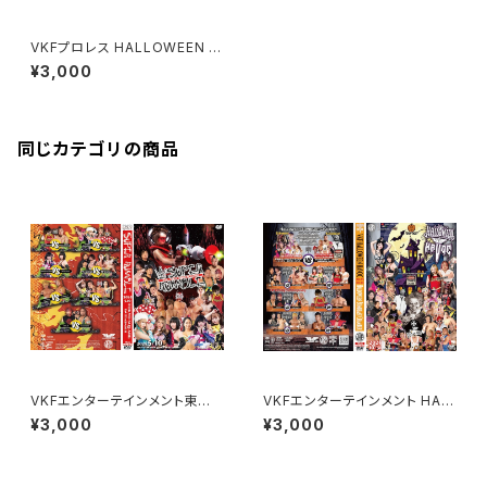
VKFプロレス HALLOWEEN H
AVOC 2020
¥3,000
同じカテゴリの商品
VKFエンターテインメント東京
VKFエンターテインメント HAL
大会 YouTube収録テーピング
LOWEEN HAVOC 2025（ハロ
¥3,000
¥3,000
マッチ "SUPER RUMBLE 202
ウィン ハボック）
5" TOKYO SQUARE In Itaba
shi