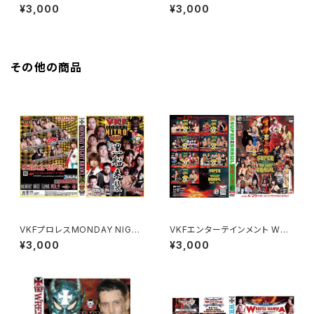
STLE NANIWA 2025 18周年
ナル" 聖夜のクリスマス大決戦
¥3,000
¥3,000
大会 SUMMER water SPLAS
H
その他の商品
VKFプロレスMONDAY NIGH
VKFエンターテインメント WRE
T ”Brawl”! VOL9
STLE NANIWA 2026
¥3,000
¥3,000