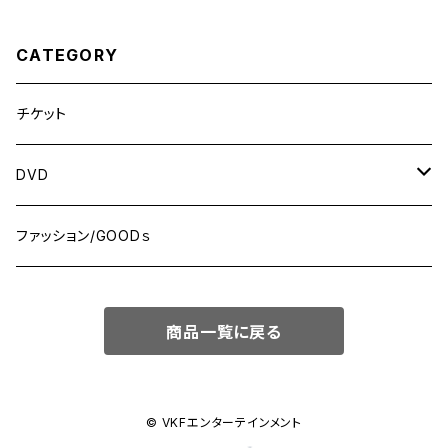
CATEGORY
チケット
DVD
MONDAY NIGHT ”Brawl”! シリーズ
ファッション/GOODｓ
WRESTLE NANIWA シリーズ
商品一覧に戻る
© VKFエンターテインメント