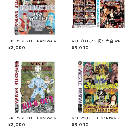
VKF WRESTLE NANIWA Vol:
VKFプロレス10周年大会 WRE
3
STLE NANIWA 2017
¥3,000
¥3,000
VKF WRESTLE NANIWA Vol:
VKF WRESTLE NANIWA Vol:
1
5
¥3,000
¥3,000