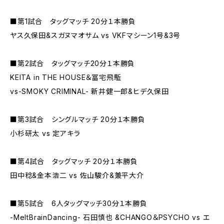
■第1試合 タッグマッチ 20分１本勝負
ヤス久保田&スガヌマオサム vs VKFマシーン1号&3号​
■第2試合 タッグマッチ20分１本勝負
KEITA in THE HOUSE＆冨宅飛駈
vs-SMOKY CRIMINAL- 新井健一郎&ヒデ久保田
■第3試合 シングルマッチ 20分１本勝負
小杉研太 vs 定アキラ
■第4試合 タッグマッチ 20分１本勝負
田中稔&金本浩二 vs 佐山駿介&兼平大介
■第5試合 6人タッグマッチ30分１本勝負
-MeltBrainDancing- 石田慎也 &CHANGO＆PSYCHO vs エ