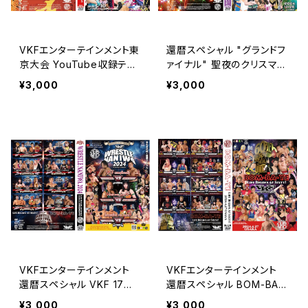
VKFエンターテインメント東
還暦スペシャル "グランドフ
京大会 YouTube収録テー
ァイナル" 聖夜のクリスマス
ピングマッチ "SUPER RU
大決戦
¥3,000
¥3,000
MBLE 2025" TOKYO SQ
UARE In Itabashi
VKFエンターテインメント
VKFエンターテインメント
還暦スペシャル VKF 17周
還暦スペシャル BOM-BA-
年記念大会 WRESTLE NA
YE Life Begins At Sixty! i
¥3,000
¥3,000