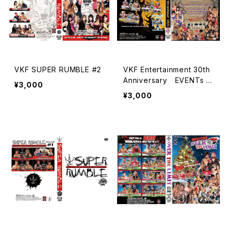
VKF SUPER RUMBLE #2
VKF Entertainment 30th
Anniversary EVENTs H
¥3,000
ALLOWEEN HAVOC（ハロ
¥3,000
ウィン ハボック）