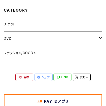
CATEGORY
チケット
DVD
MONDAY NIGHT ”Brawl”! シリーズ
ファッション/GOODｓ
WRESTLE NANIWA シリーズ
保存
シェア
LINE
ポスト
PAY IDアプリ